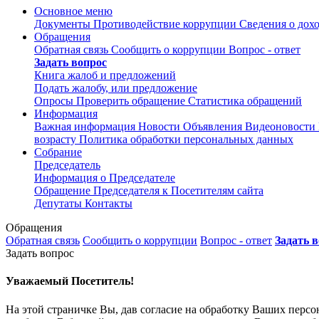
Основное меню
Документы
Противодействие коррупции
Сведения о дох
Обращения
Обратная связь
Сообщить о коррупции
Вопрос - ответ
Задать вопрос
Книга жалоб и предложений
Подать жалобу, или предложение
Опросы
Проверить обращение
Статистика обращений
Информация
Важная информация
Новости
Объявления
Видеоновости
возрасту
Политика обработки персональных данных
Собрание
Председатель
Информация о Председателе
Обращение Председателя к Посетителям сайта
Депутаты
Контакты
Обращения
Обратная связь
Сообщить о коррупции
Вопрос - ответ
Задать 
Задать вопрос
Уважаемый Посетитель!
На этой страничке Вы, дав согласие на обработку Ваших перс