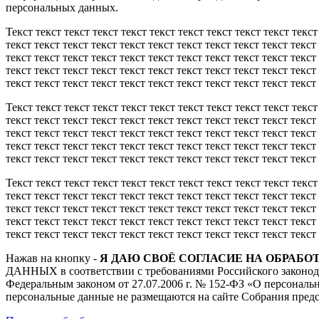
персональных данных.
Текст текст текст текст текст текст текст текст текст текст текст
текст текст текст текст текст текст текст текст текст текст текст
текст текст текст текст текст текст текст текст текст текст текст
текст текст текст текст текст текст текст текст текст текст текст
текст текст текст текст текст текст текст текст текст текст текст 
Текст текст текст текст текст текст текст текст текст текст текст
текст текст текст текст текст текст текст текст текст текст текст
текст текст текст текст текст текст текст текст текст текст текст
текст текст текст текст текст текст текст текст текст текст текст
текст текст текст текст текст текст текст текст текст текст текст 
Текст текст текст текст текст текст текст текст текст текст текст
текст текст текст текст текст текст текст текст текст текст текст
текст текст текст текст текст текст текст текст текст текст текст
текст текст текст текст текст текст текст текст текст текст текст
текст текст текст текст текст текст текст текст текст текст текст 
Нажав на кнопку -
Я ДАЮ СВОЁ СОГЛАСИЕ НА ОБРАБ
ДАННЫХ в соответствии с требованиями Российского законода
Федеральным законом от 27.07.2006 г. № 152-ФЗ «О персональ
персональные данные не размещаются на сайте Собрания пред