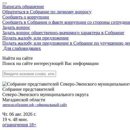
Написать обращение
Обратиться в Собрание по личному вопросу
Сообщить о коррупции
Сообщить в Собрании о факте коррупции со стороны сотрудни
Задать вопрос
Задать вопрос общественно-значимого характера в Собрание
Подать жалобу, или предложение
Подать жалобу, или предложение в Собрание по улучшению де
Для слабовидящих
Найти на сайте
Поиск на сайте интересующей Вас информации
Собрание представителей
Северо-Эвенского муниципального округа
Магаданской области
эвенсксобрание.рф - официальный сайт
Чт. 06 авг. 2026 г.
19 ч. 48 мин.
ограничения 18+