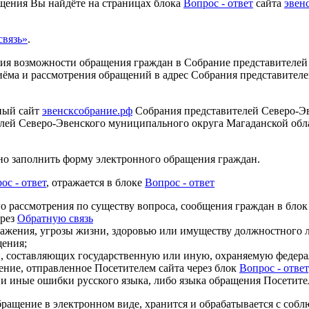
щения Вы найдёте на страницах блока
Вопрос - ответ
сайта
эвен
вязь»
.
ения возможности обращения граждан в Собрание представителе
риёма и рассмотрения обращений в адрес Собрания представите
ный сайт
эвенсксобрание.рф
Собрания представителей Северо-Эв
лей Северо-Эвенского муниципального округа Магаданской обла
но заполнить форму электронного обращения граждан.
ос - ответ
, отражается в блоке
Вопрос - ответ
го рассмотрения по существу вопроса, сообщения граждан в бло
ерез
Обратную связь
ражения, угрозы жизни, здоровью или имуществу должностного л
щения;
ий, составляющих государственную или иную, охраняемую федера
щение, отправленное Посетителем сайта через блок
Вопрос - ответ
и иные ошибки русского языка, либо языка обращения Посетите
щение в электронном виде, хранится и обрабатывается с соблю