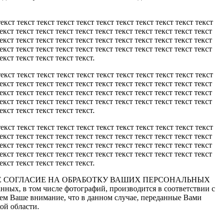
текст текст текст текст текст текст текст текст текст текст текст
текст текст текст текст текст текст текст текст текст текст текст
текст текст текст текст текст текст текст текст текст текст текст
текст текст текст текст текст текст текст текст текст текст текст
екст текст текст текст текст.
текст текст текст текст текст текст текст текст текст текст текст
текст текст текст текст текст текст текст текст текст текст текст
текст текст текст текст текст текст текст текст текст текст текст
текст текст текст текст текст текст текст текст текст текст текст
екст текст текст текст текст.
текст текст текст текст текст текст текст текст текст текст текст
текст текст текст текст текст текст текст текст текст текст текст
текст текст текст текст текст текст текст текст текст текст текст
текст текст текст текст текст текст текст текст текст текст текст
екст текст текст текст текст.
ОЁ СОГЛАСИЕ НА ОБРАБОТКУ ВАШИХ ПЕРСОНАЛЬНЫХ
ных, в том числе фотографий, производится в соответствии с
аем Ваше внимание, что в данном случае, переданные Вами
ой области.