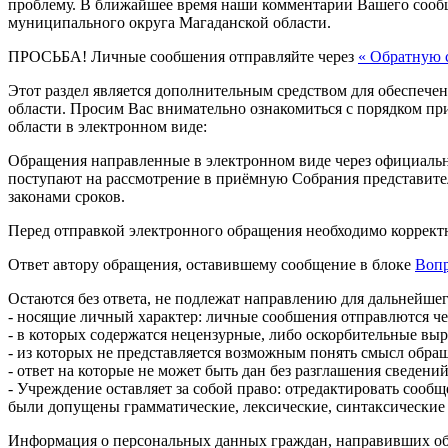
проблему. В ближайшее время наши комментарии Вашего сооб
муниципального округа Магаданской области.
ПРОСЬБА! Личные сообшения отправляйте через
«
Обратную с
Этот раздел является дополнительным средством для обеспеч
области. Просим Вас внимательно ознакомиться с порядком п
области в электронном виде:
Обращения направленные в электронном виде через официаль
поступают на рассмотрение в приёмную Собрания представите
законами сроков.
Перед отправкой электронного обращения необходимо коррект
Ответ автору обращения, оставившему сообщение в блоке
Вопр
Остаются без ответа, не подлежат направлению для дальнейше
- носящие личный характер: личные сообшения отправлются ч
- в которых содержатся нецензурные, либо оскорбительные вы
- из которых не представляется возможным понять смысл обра
- ответ на которые не может быть дан без разглашения сведен
- Учреждение оставляет за собой право: отредактировать сооб
были допущены грамматические, лексические, синтаксические 
Информация о персональных данных граждан, направивших обра