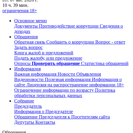
10 ч. 39 мин.
ограничения 18+
Основное меню
Документы
Противодействие коррупции
Сведения о
доходах
Обращения
Обратная связь
Сообщить о коррупции
Вопрос - ответ
Задать вопрос
Книга жалоб и предложений
Подать жалобу, или предложение
Опросы
Проверить обращение
Статистика обращений
Информация
Важная информация
Новости
Объявления
Видеоновости
Полезная информация
Информация о
сайте
Лицензия на распространение информации
18+
Ограничение информации по возрасту
Политика
обработки персональных данных
Собрание
Председатель
Информация о Председателе
Обращение Председателя к Посетителям сайта
Депутаты
Контакты
Обращения