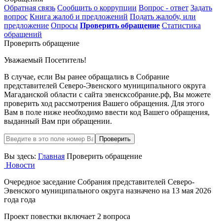
Обратная связь
Сообщить о коррупции
Вопрос - ответ
Задать
вопрос
Книга жалоб и предложений
Подать жалобу, или
предложение
Опросы
Проверить обращение
Статистика
обращений
Проверить обращение
Уважаемый Посетитель!
В случае, если Вы ранее обращались в Собрание
представителей Северо-Эвенского муниципального округа
Магаданской области с сайта эвенсксобрание.рф, Вы можете
проверить ход рассмотрения Вашего обращения. Для этого
Вам в поле ниже необходимо ввести код Вашего обращения,
выданный Вам при обращении.
Проверить
Вы здесь:
Главная
Проверить обращение
Новости
Очередное заседание Собрания представителей Северо-
Эвенского муниципального округа назначено на 13 мая 2026
года года
Проект повестки включает 2 вопроса