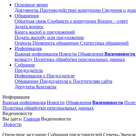
Основное меню
Документы
Противодействие коррупции
Сведения о дох
Обращения
Обратная связь
Сообщить о коррупции
Вопрос - ответ
Задать вопрос
Книга жалоб и предложений
Подать жалобу, или предложение
Опросы
Проверить обращение
Статистика обращений
Информация
Важная информация
Новости
Объявления
Видеоновости
возрасту
Политика обработки персональных данных
Собрание
Председатель
Информация о Председателе
Обращение Председателя к Посетителям сайта
Депутаты
Контакты
Информация
Важная информация
Новости
Объявления
Видеоновости
Поле
Политика обработки персональных данных
Видеоновости
Вы здесь:
Главная
Видеоновости
Новости
Очередное заседание Собрания представителей Северо-Эвенско