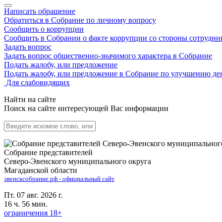
Написать обращение
Обратиться в Собрание по личному вопросу
Сообщить о коррупции
Сообщить в Собрании о факте коррупции со стороны сотрудни
Задать вопрос
Задать вопрос общественно-значимого характера в Собрание
Подать жалобу, или предложение
Подать жалобу, или предложение в Собрание по улучшению де
Для слабовидящих
Найти на сайте
Поиск на сайте интересующей Вас информации
Собрание представителей
Северо-Эвенского муниципального округа
Магаданской области
эвенсксобрание.рф - официальный сайт
Пт. 07 авг. 2026 г.
16 ч. 56 мин.
ограничения 18+